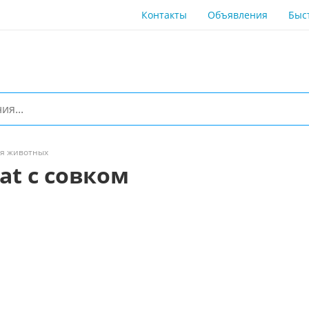
Контакты
Объявления
Быс
ля животных
at с совком