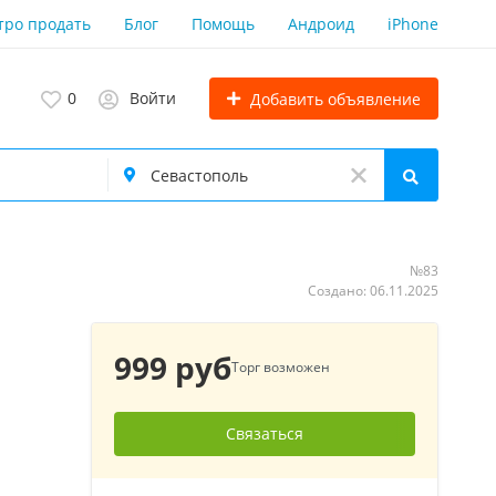
тро продать
Блог
Помощь
Андроид
iPhone
0
Войти
Добавить объявление
№83
Создано: 06.11.2025
999 руб
Торг возможен
Связаться