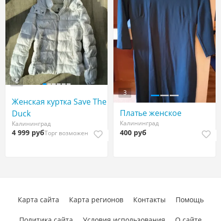
6
3
Женская куртка Save Тhе
Платье женское
Duсk
Калининград
Калининград
4 999 руб
400 руб
Торг возможен
Карта сайта
Карта регионов
Контакты
Помощь
Политика сайта
Условия использования
О сайте