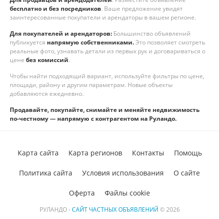
бесплатно и без посредников
. Ваше предложение увидят
заинтересованные покупатели и арендаторы в вашем регионе.
Для покупателей и арендаторов:
Большинство объявлений
публикуется
напрямую собственниками.
Это позволяет смотреть
реальные фото, узнавать детали из первых рук и договариваться о
цене
без комиссий
.
Чтобы найти подходящий вариант, используйте фильтры по цене,
площади, району и другим параметрам. Новые объекты
добавляются ежедневно.
Продавайте, покупайте, снимайте и меняйте недвижимость
по-честному — напрямую с контрагентом на Руландо.
Карта сайта
Карта регионов
Контакты
Помощь
Политика сайта
Условия использования
О сайте
Оферта
Файлы cookie
РУЛАНДО -
САЙТ ЧАСТНЫХ ОБЪЯВЛЕНИЙ
© 2026