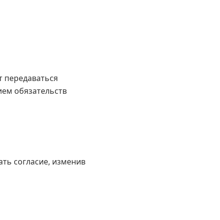
т передаваться
ием обязательств
ать согласие, изменив