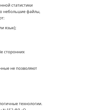
енной статистики
то небольшие файлы,
ют:
и язык);
ie сторонних
анные не позволяют
логичные технологии.