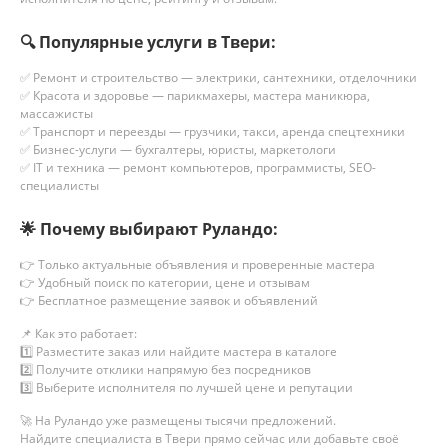
🔍 Популярные услуги
в Твери
:
✅ Ремонт и строительство — электрики, сантехники, отделочники
✅ Красота и здоровье — парикмахеры, мастера маникюра,
массажисты
✅ Транспорт и переезды — грузчики, такси, аренда спецтехники
✅ Бизнес-услуги — бухгалтеры, юристы, маркетологи
✅ IT и техника — ремонт компьютеров, программисты, SEO-
специалисты
🌟 Почему выбирают Руландо:
👉 Только актуальные объявления и проверенные мастера
👉 Удобный поиск по категории, цене и отзывам
👉 Бесплатное размещение заявок и объявлений
📌 Как это работает:
1️⃣ Разместите заказ или найдите мастера в каталоге
2️⃣ Получите отклики напрямую без посредников
3️⃣ Выберите исполнителя по лучшей цене и репутации
🚀 На Руландо уже размещены тысячи предложений.
Найдите специалиста
в Твери
прямо сейчас или добавьте своё