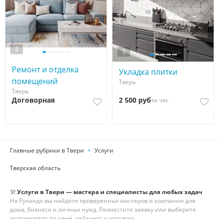
8
5
Ремонт и отделка
Укладка плитки
помещений
Тверь
Тверь
Договорная
2 500 руб
за час
Главные рубрики в Твери
Услуги
Тверская область
🛠️
Услуги
в Твери
— мастера и специалисты для любых задач
На Руландо вы найдёте проверенных мастеров и компании для
дома, бизнеса и личных нужд. Разместите заявку или выберите
исполнителя по цене, рейтингу и отзывам.